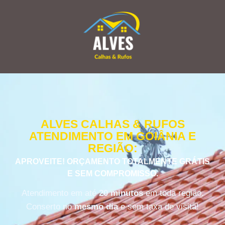
ALVES CALHAS & RUFOS
ATENDIMENTO EM GOIÂNIA E
REGIÃO:
APROVEITE! ORÇAMENTO TOTALMENTE GRÁTIS
E SEM COMPROMISSO.
Atendimento em até
20 minutos
em toda região.
Conserto no
mesmo dia
e sem taxa de visita!