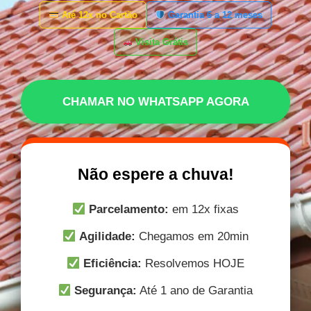
Até 12x no Cartão
Garantia 6 a 12 meses
Visita Grátis
CHAMAR NO WHATSAPP AGORA
Não espere a chuva!
Parcelamento:
em 12x fixas
Agilidade:
Chegamos em 20min
Eficiência:
Resolvemos HOJE
Segurança:
Até 1 ano de Garantia