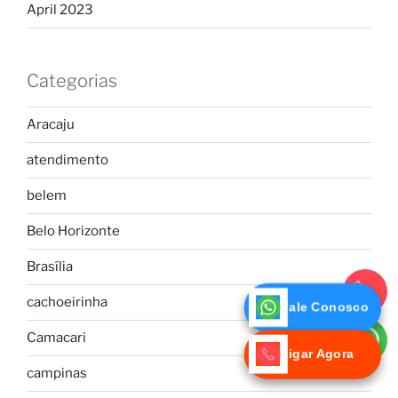
April 2023
Categorias
Aracaju
atendimento
belem
Belo Horizonte
Brasília
Ligue-nos!
cachoeirinha
Fale Conosco
Fale conosco
Camacari
via WhatsApp
Ligar Agora
campinas