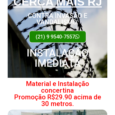
CERCA MAIS RJ
CONTRA INVASÃO E
VANDALISMO.
(21) 9 9540-7557
INSTALAÇÃO
IMEDIATA
Material e Instalação
concertina
Promoção R$29.90 acima de
30 metros.