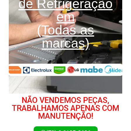
de Refrigeração
em
(Todas as
marcas)
NÃO VENDEMOS PEÇAS,
TRABALHAMOS APENAS COM
MANUTENÇÃO!