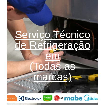
Serviço Técnico
de Refrigeração
em
(Todas as
marcas)