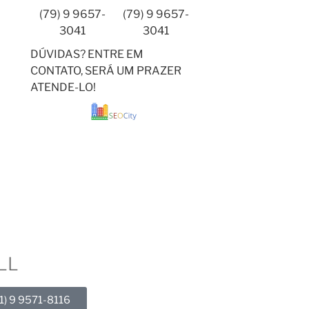
(79) 9 9657-
(79) 9 9657-
3041
3041
DÚVIDAS? ENTRE EM
CONTATO, SERÁ UM PRAZER
ATENDE-LO!
LL
1) 9 9571-8116