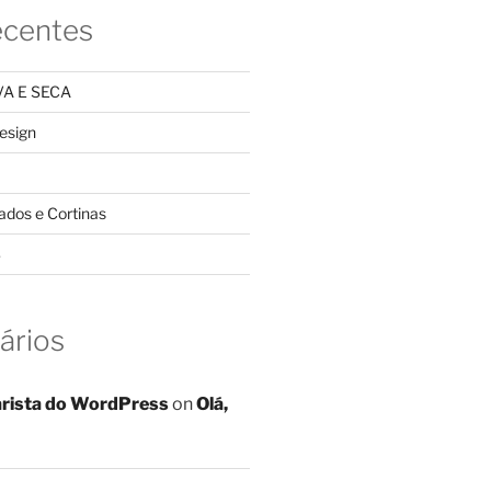
ecentes
A E SECA
design
ados e Cortinas
S
ários
rista do WordPress
on
Olá,