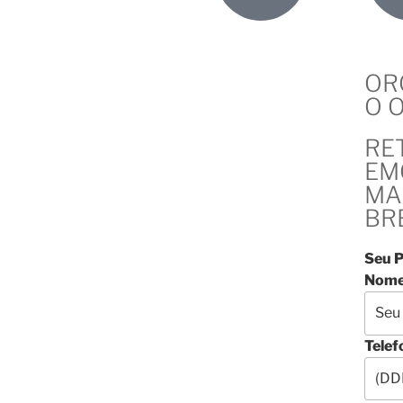
OR
O 
RE
EM
MA
BR
Seu P
Nome
Telef