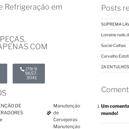
e Refrigeração em
Posts r
SUPREMA LAV
Lorraine nails 
PEÇAS,
APENAS COM
Social Calhas
Carvalho Estof
2A ENTULHO
(79) 9
-
9657-
3041
Coment
OS
NÇÃO DE
Manutenção
Um comenta
ERADORES
de
mundo!
e
Cervejeiras
Manutenção