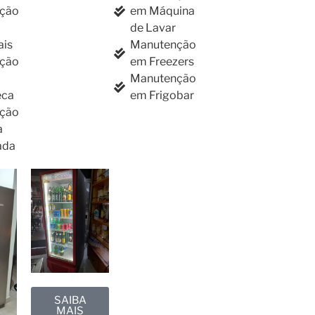
ção
em Máquina
de Lavar
ais
Manutenção
ção
em Freezers
Manutenção
eca
em Frigobar
ção
a
ada
SAIBA
MAIS