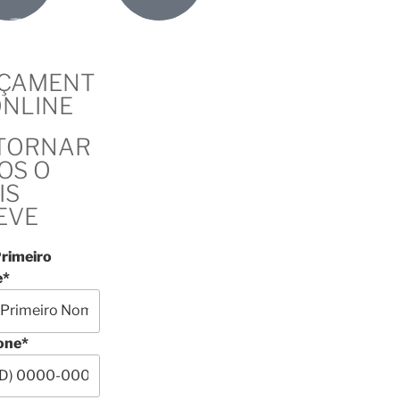
ÇAMENT
ONLINE
TORNAR
OS O
IS
EVE
rimeiro
*
one*