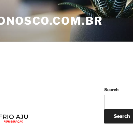
ONOSCO.COM.BR
Search
Search