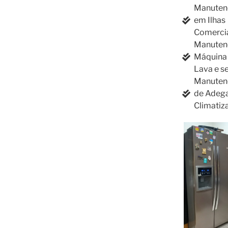
Manuten
em Ilhas
Comerci
Manuten
Máquina
Lava e s
Manuten
de Adeg
Climatiz