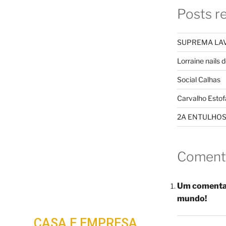
ETEL
Posts r
SUPREMA LAV
LECOM
Lorraine nails 
Social Calhas
Carvalho Estof
ICAÇÕ
2A ENTULHO
Coment
ES
Um comenta
mundo!
A SUA
CASA E EMPRESA.