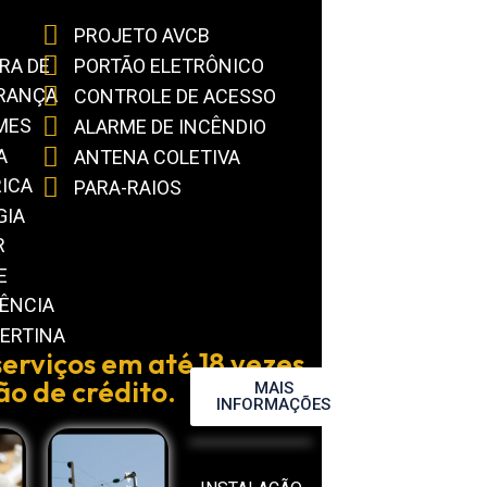
PROJETO AVCB
RA DE
PORTÃO ELETRÔNICO
RANÇA
CONTROLE DE ACESSO
MES
ALARME DE INCÊNDIO
A
ANTENA COLETIVA
RICA
PARA-RAIOS
GIA
R
E
ÊNCIA
ERTINA
erviços em até 18 vezes
ão de crédito.
MAIS
INFORMAÇÕES