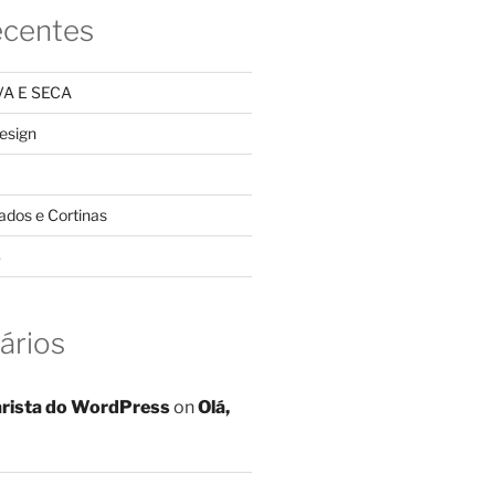
ecentes
A E SECA
design
ados e Cortinas
S
ários
rista do WordPress
on
Olá,