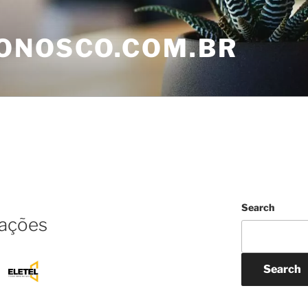
ONOSCO.COM.BR
Search
cações
Search