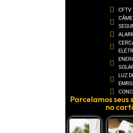
CFTV
CÂME
SEGU
ALAR
CERC
ELÉT
ENER
SOLA
LUZ D
EMRG
CONC
Parcelamos seus s
no cart