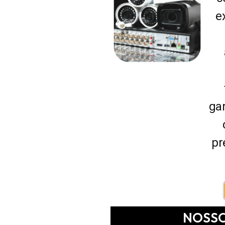
e
METAIS EM GERAL
gar
pr
NOSSO