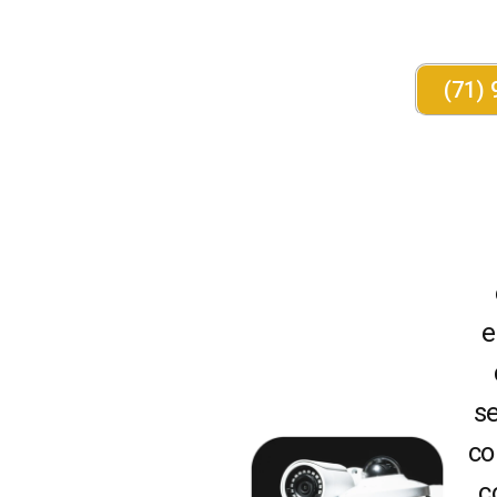
(71) 
e
s
co
c