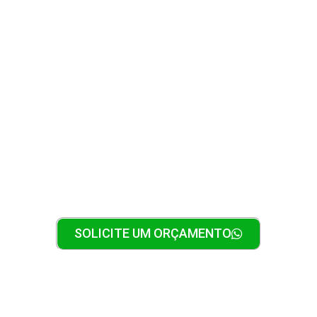
SERVIÇOS DE REFRIGERAÇÃO EM GERAL
PRECISANDO DE
ASSISTÊNCIA?
Fale com um técnico da Inovatec
SOLICITE UM ORÇAMENTO