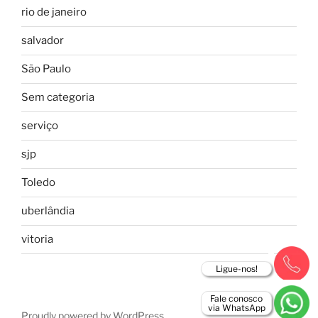
rio de janeiro
salvador
São Paulo
Sem categoria
serviço
sjp
Toledo
uberlândia
vitoria
Ligue-nos!
Fale conosco
via WhatsApp
Proudly powered by WordPress