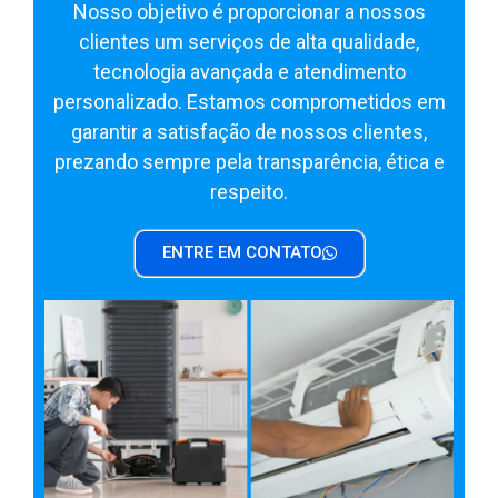
Nosso objetivo é proporcionar a nossos
clientes um serviços de alta qualidade,
tecnologia avançada e atendimento
personalizado. Estamos comprometidos em
garantir a satisfação de nossos clientes,
prezando sempre pela transparência, ética e
respeito.
ENTRE EM CONTATO