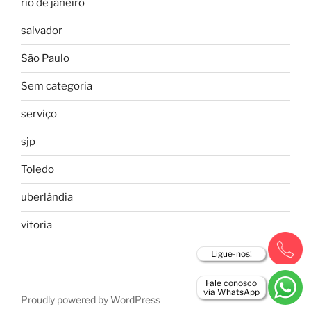
rio de janeiro
salvador
São Paulo
Sem categoria
serviço
sjp
Toledo
uberlândia
vitoria
Ligue-nos!
Fale conosco
via WhatsApp
Proudly powered by WordPress