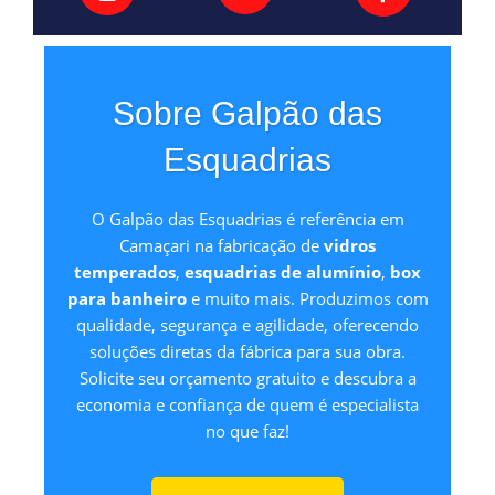
Sobre Galpão das
Esquadrias
O Galpão das Esquadrias é referência em
Camaçari na fabricação de
vidros
temperados
,
esquadrias de alumínio
,
box
para banheiro
e muito mais. Produzimos com
qualidade, segurança e agilidade, oferecendo
soluções diretas da fábrica para sua obra.
Solicite seu orçamento gratuito e descubra a
economia e confiança de quem é especialista
no que faz!