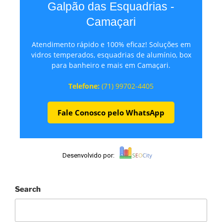
Galpão das Esquadrias -
Camaçari
Atendimento rápido e 100% eficaz! Soluções em
vidros temperados, esquadrias de alumínio, box
para banheiro e mais em Camaçari.
Telefone:
(71) 99702-4405
Fale Conosco pelo WhatsApp
Desenvolvido por:
Search