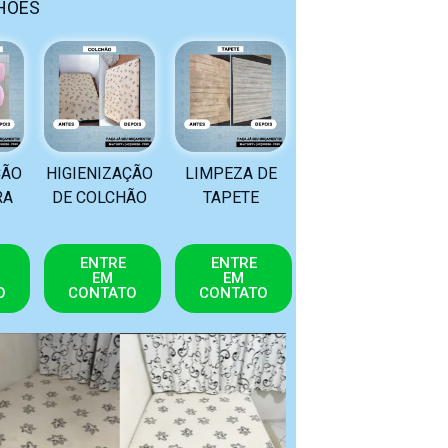
HÕES
ÇÃO
HIGIENIZAÇÃO
LIMPEZA DE
RA
DE COLCHÃO
TAPETE
ENTRE
ENTRE
EM
EM
O
CONTATO
CONTATO