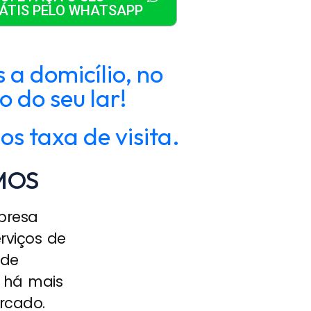
ÁTIS PELO WHATSAPP
a domicílio, no
o do seu lar!
s taxa de visita.
MOS
presa
rviços de
 de
 há mais
rcado.