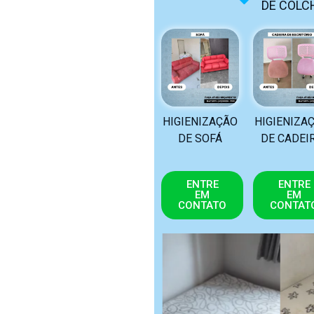
DE COLC
HIGIENIZAÇÃO
HIGIENIZA
DE SOFÁ
DE CADEI
ENTRE
ENTRE
EM
EM
CONTATO
CONTAT
ANTES