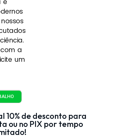
a e
dernos
 nossos
ecutados
ciência.
 com a
icite um
!
BALHO
l 10% de desconto para
ta ou no PIX por tempo
imitado!