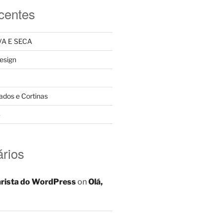
centes
A E SECA
design
ados e Cortinas
S
rios
rista do WordPress
on
Olá,