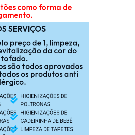
rtões como forma de
gamento.
S SERVIÇOS
lo preço de 1, limpeza,
evitalização da cor do
stofado.
os são todos aprovados
odos os produtos anti
lérgico.
ZAÇÕES
HIGIENIZAÇÕES DE
S
POLTRONAS
ZAÇÕES
HIGIENIZAÇÕES DE
IRAS
CADEIRINHA DE BEBÊ
ZAÇÕES
LIMPEZA DE TAPETES