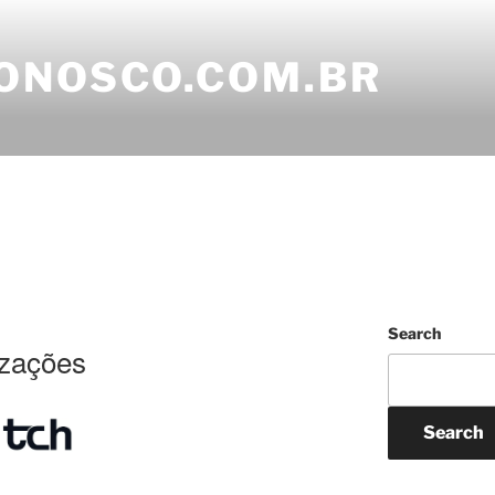
ONOSCO.COM.BR
Search
izações
Search