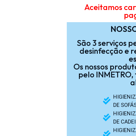
Aceitamos ca
pa
NOSSO
São 3 serviços pe
desinfecção e r
e
Os nossos produt
pelo INMETRO, t
a
HIGIENI
DE SOFÁ
HIGIENI
DE CADE
HIGIENI