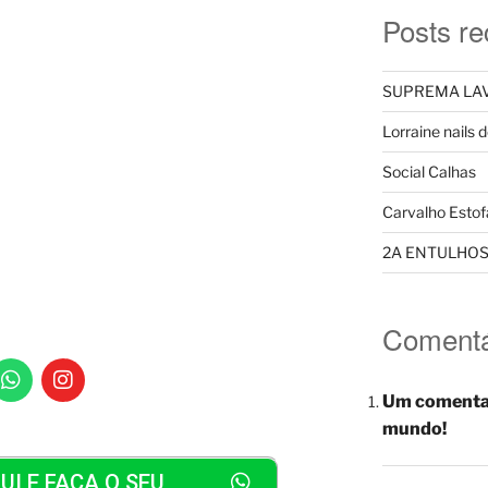
Posts re
Cleaner
SUPREMA LAV
Lorraine nails 
nizaçõe
Social Calhas
Carvalho Estof
s
2A ENTULHO
Comentá
Um comenta
mundo!
UI E FAÇA O SEU