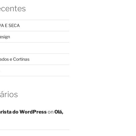
ecentes
A E SECA
design
ados e Cortinas
S
ários
rista do WordPress
on
Olá,