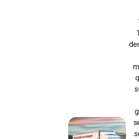
de
m
q
s
g
s
s