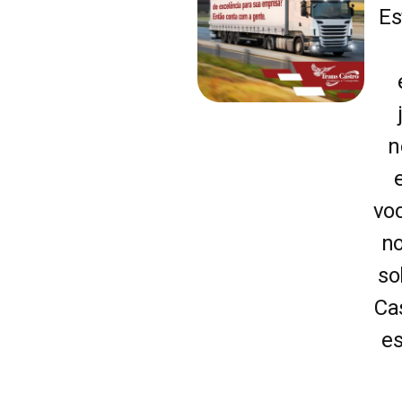
Es
METAIS EM GERAL
n
vo
n
so
Ca
es