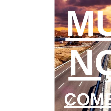
M
N
COME