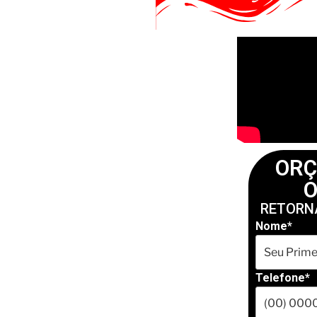
OR
O
Nome*
Telefone*