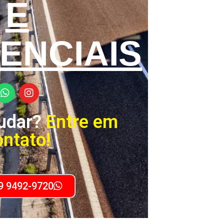
E
ENCIAIS
udar?
Entre em
ontato!
 9 9492-9720