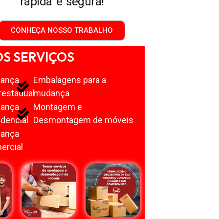
rápida e segura!
CONHEÇA NOSSO TRABALHO
S SERVIÇOS
ança
Embalagens para a
restadual
mudança
ança
Montagem e
dencial
Desmontagem de móveis
ança
ercial