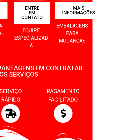
ENTRE
MAIS
EM
INFORMAÇÕES
CONTATO
A
EMBALAGENS
EQUIPE
AL
PARA
ESPECIALIZAD
MUDANÇAS
A
VANTAGENS EM CONTRATAR
OS SERVIÇOS
SERVIÇO
PAGAMENTO
RÁPIDO
FACILITADO