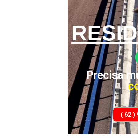
RESID
Precisa m
c
( 62 )