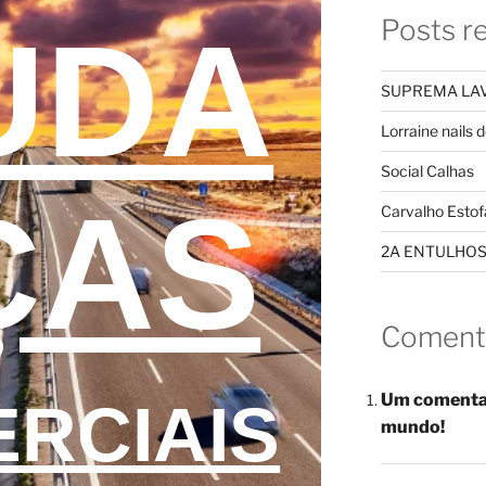
Posts r
UDA
SUPREMA LAV
Lorraine nails 
Social Calhas
ÇAS
Carvalho Estof
2A ENTULHO
Coment
Um comenta
RCIAIS
mundo!