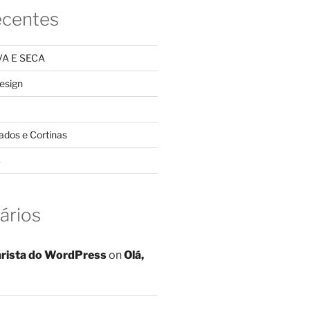
ecentes
A E SECA
design
ados e Cortinas
S
ários
rista do WordPress
on
Olá,