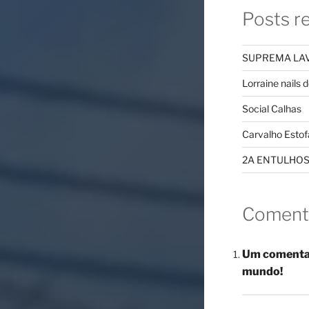
Posts r
SUPREMA LAV
Lorraine nails 
Social Calhas
Carvalho Estof
2A ENTULHO
Coment
Um comenta
mundo!