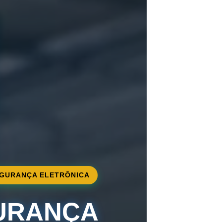
GURANÇA ELETRÔNICA
URANÇA