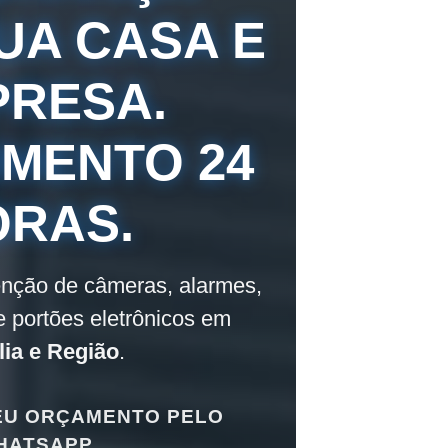
UA CASA E
PRESA.
IMENTO 24
ORAS.
enção de câmeras, alarmes,
 e portões eletrônicos em
lia e Região
.
EU ORÇAMENTO PELO
HATSAPP