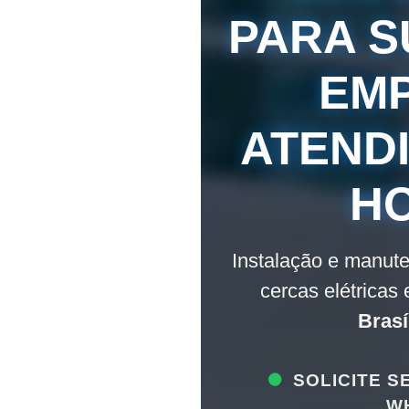
PARA S
EM
ATEND
H
Instalação e manut
cercas elétricas
Brasí
SOLICITE S
W